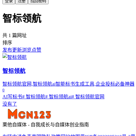
登录
注册
找回密码
智标领航
共 1 篇网址
排序
发布
更新
浏览
点赞
智标领航
智标领航官网,智标领航ai智能标书生成工具,企业投标必备神器
0
AI写标书
# 智标领航
# 智标领航ai
# 智标领航官网
没有了
栗他自媒体 - 自我成长与自媒体创业指南