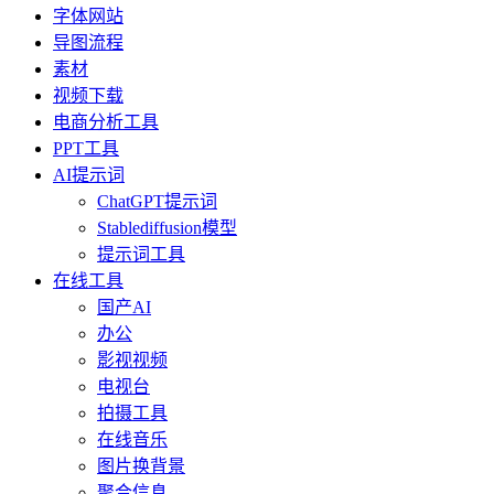
字体网站
导图流程
素材
视频下载
电商分析工具
PPT工具
AI提示词
ChatGPT提示词
Stablediffusion模型
提示词工具
在线工具
国产AI
办公
影视视频
电视台
拍摄工具
在线音乐
图片换背景
聚合信息