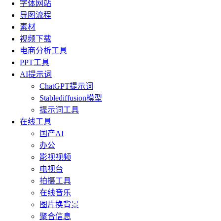
字体网站
导图流程
素材
视频下载
电商分析工具
PPT工具
AI提示词
ChatGPT提示词
Stablediffusion模型
提示词工具
在线工具
国产AI
办公
影视视频
电视台
拍摄工具
在线音乐
图片换背景
聚合信息