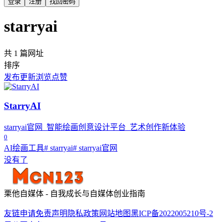
登录
注册
找回密码
starryai
共 1 篇网址
排序
发布
更新
浏览
点赞
StarryAI
starryai官网_智能绘画创意设计平台_艺术创作新体验
0
AI绘画工具
# starryai
# starryai官网
没有了
栗他自媒体 - 自我成长与自媒体创业指南
友链申请
免责声明
隐私政策
网站地图
黑ICP备2022005210号-2