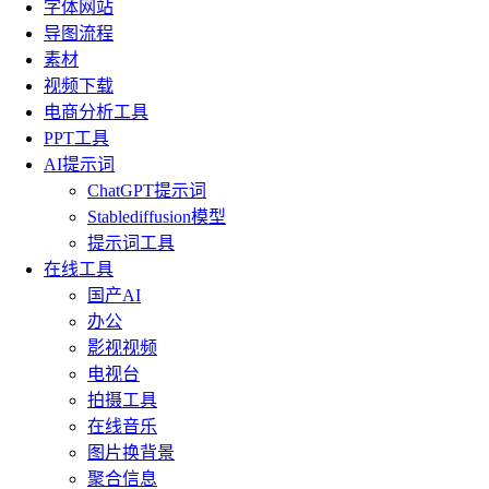
字体网站
导图流程
素材
视频下载
电商分析工具
PPT工具
AI提示词
ChatGPT提示词
Stablediffusion模型
提示词工具
在线工具
国产AI
办公
影视视频
电视台
拍摄工具
在线音乐
图片换背景
聚合信息