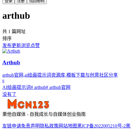
登录
注册
找回密码
arthub
共 1 篇网址
排序
发布
更新
浏览
点赞
Arthub
arthub官网,ai绘画提示词资源库,模板下载与创意社区分享
0
AI绘画提示词
# arthub
# arthub官网
没有了
栗他自媒体 - 自我成长与自媒体创业指南
友链申请
免责声明
隐私政策
网站地图
黑ICP备2022005210号-2
黑