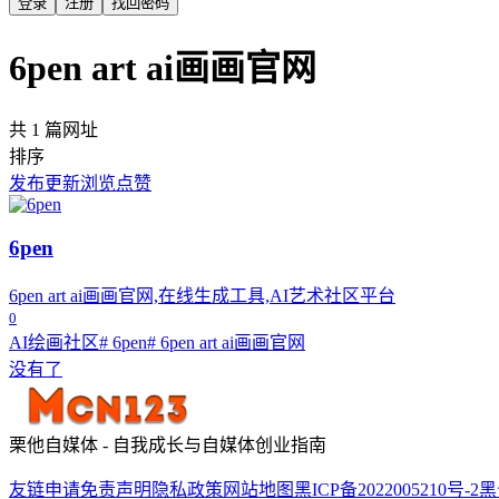
登录
注册
找回密码
6pen art ai画画官网
共 1 篇网址
排序
发布
更新
浏览
点赞
6pen
6pen art ai画画官网,在线生成工具,AI艺术社区平台
0
AI绘画社区
# 6pen
# 6pen art ai画画官网
没有了
栗他自媒体 - 自我成长与自媒体创业指南
友链申请
免责声明
隐私政策
网站地图
黑ICP备2022005210号-2
黑