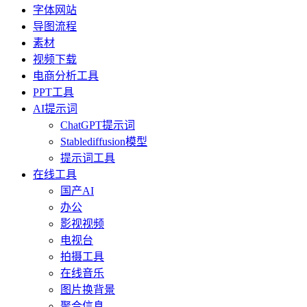
字体网站
导图流程
素材
视频下载
电商分析工具
PPT工具
AI提示词
ChatGPT提示词
Stablediffusion模型
提示词工具
在线工具
国产AI
办公
影视视频
电视台
拍摄工具
在线音乐
图片换背景
聚合信息