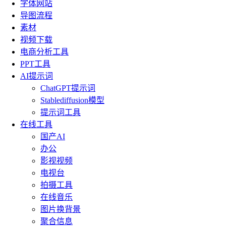
字体网站
导图流程
素材
视频下载
电商分析工具
PPT工具
AI提示词
ChatGPT提示词
Stablediffusion模型
提示词工具
在线工具
国产AI
办公
影视视频
电视台
拍摄工具
在线音乐
图片换背景
聚合信息