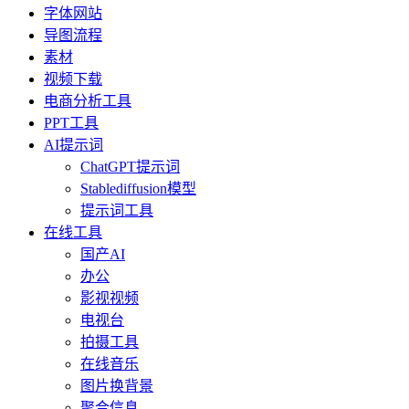
字体网站
导图流程
素材
视频下载
电商分析工具
PPT工具
AI提示词
ChatGPT提示词
Stablediffusion模型
提示词工具
在线工具
国产AI
办公
影视视频
电视台
拍摄工具
在线音乐
图片换背景
聚合信息