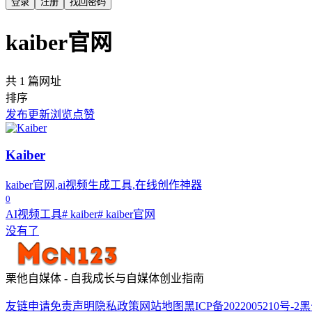
登录
注册
找回密码
kaiber官网
共 1 篇网址
排序
发布
更新
浏览
点赞
Kaiber
kaiber官网,ai视频生成工具,在线创作神器
0
AI视频工具
# kaiber
# kaiber官网
没有了
栗他自媒体 - 自我成长与自媒体创业指南
友链申请
免责声明
隐私政策
网站地图
黑ICP备2022005210号-2
黑