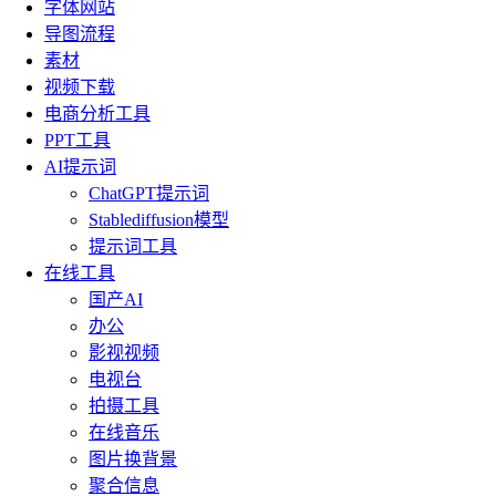
字体网站
导图流程
素材
视频下载
电商分析工具
PPT工具
AI提示词
ChatGPT提示词
Stablediffusion模型
提示词工具
在线工具
国产AI
办公
影视视频
电视台
拍摄工具
在线音乐
图片换背景
聚合信息