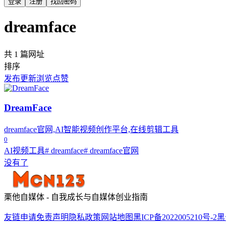
登录
注册
找回密码
dreamface
共 1 篇网址
排序
发布
更新
浏览
点赞
DreamFace
dreamface官网,AI智能视频创作平台,在线剪辑工具
0
AI视频工具
# dreamface
# dreamface官网
没有了
栗他自媒体 - 自我成长与自媒体创业指南
友链申请
免责声明
隐私政策
网站地图
黑ICP备2022005210号-2
黑