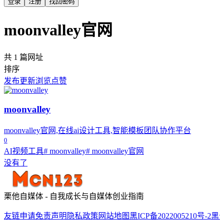
登录
注册
找回密码
moonvalley官网
共 1 篇网址
排序
发布
更新
浏览
点赞
moonvalley
moonvalley官网,在线ai设计工具,智能模板团队协作平台
0
AI视频工具
# moonvalley
# moonvalley官网
没有了
栗他自媒体 - 自我成长与自媒体创业指南
友链申请
免责声明
隐私政策
网站地图
黑ICP备2022005210号-2
黑