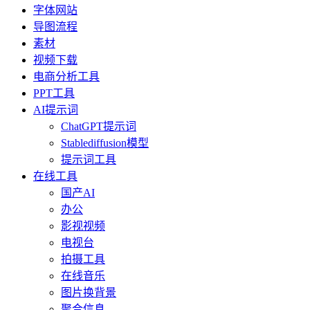
字体网站
导图流程
素材
视频下载
电商分析工具
PPT工具
AI提示词
ChatGPT提示词
Stablediffusion模型
提示词工具
在线工具
国产AI
办公
影视视频
电视台
拍摄工具
在线音乐
图片换背景
聚合信息