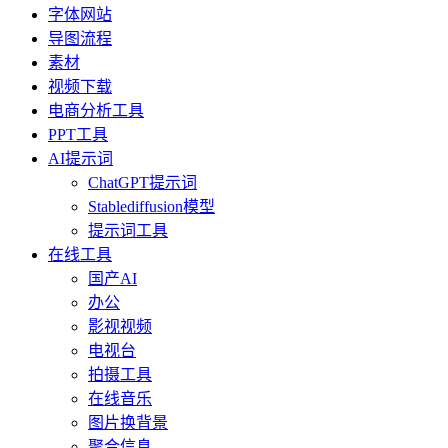
字体网站
导图流程
素材
视频下载
电商分析工具
PPT工具
AI提示词
ChatGPT提示词
Stablediffusion模型
提示词工具
在线工具
国产AI
办公
影视视频
电视台
拍摄工具
在线音乐
图片换背景
聚合信息