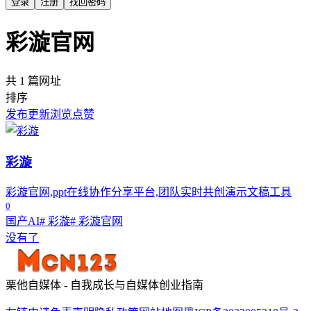
登录
注册
找回密码
彩漩官网
共 1 篇网址
排序
发布
更新
浏览
点赞
彩漩
彩漩官网,ppt在线协作分享平台,团队实时共创演示文稿工具
0
国产AI
# 彩漩
# 彩漩官网
没有了
栗他自媒体 - 自我成长与自媒体创业指南