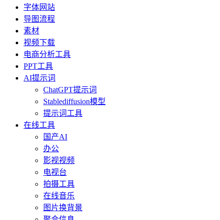
字体网站
导图流程
素材
视频下载
电商分析工具
PPT工具
AI提示词
ChatGPT提示词
Stablediffusion模型
提示词工具
在线工具
国产AI
办公
影视视频
电视台
拍摄工具
在线音乐
图片换背景
聚合信息