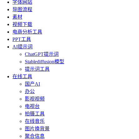
字体网站
导图流程
素材
视频下载
电商分析工具
PPT工具
AI提示词
ChatGPT提示词
Stablediffusion模型
提示词工具
在线工具
国产AI
办公
影视视频
电视台
拍摄工具
在线音乐
图片换背景
聚合信息