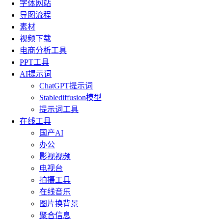
字体网站
导图流程
素材
视频下载
电商分析工具
PPT工具
AI提示词
ChatGPT提示词
Stablediffusion模型
提示词工具
在线工具
国产AI
办公
影视视频
电视台
拍摄工具
在线音乐
图片换背景
聚合信息