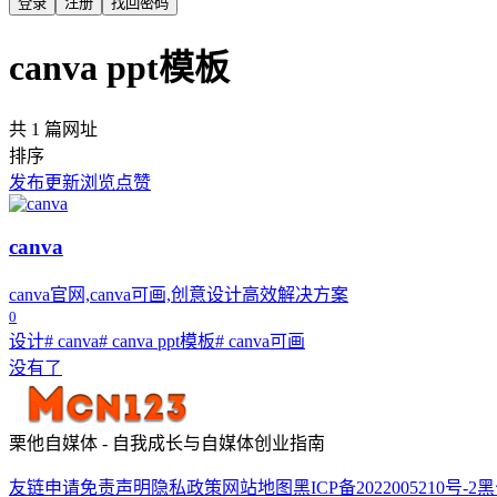
登录
注册
找回密码
canva ppt模板
共 1 篇网址
排序
发布
更新
浏览
点赞
canva
canva官网,canva可画,创意设计高效解决方案
0
设计
# canva
# canva ppt模板
# canva可画
没有了
栗他自媒体 - 自我成长与自媒体创业指南
友链申请
免责声明
隐私政策
网站地图
黑ICP备2022005210号-2
黑