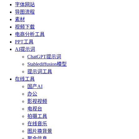
字体网站
导图流程
素材
视频下载
电商分析工具
PPT工具
AI提示词
ChatGPT提示词
Stablediffusion模型
提示词工具
在线工具
国产AI
办公
影视视频
电视台
拍摄工具
在线音乐
图片换背景
聚合信息