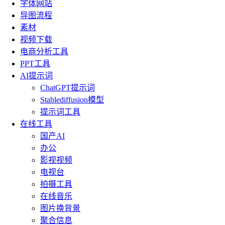
字体网站
导图流程
素材
视频下载
电商分析工具
PPT工具
AI提示词
ChatGPT提示词
Stablediffusion模型
提示词工具
在线工具
国产AI
办公
影视视频
电视台
拍摄工具
在线音乐
图片换背景
聚合信息