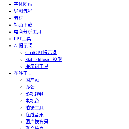
字体网站
导图流程
素材
视频下载
电商分析工具
PPT工具
AI提示词
ChatGPT提示词
Stablediffusion模型
提示词工具
在线工具
国产AI
办公
影视视频
电视台
拍摄工具
在线音乐
图片换背景
聚合信息