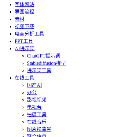
字体网站
导图流程
素材
视频下载
电商分析工具
PPT工具
AI提示词
ChatGPT提示词
Stablediffusion模型
提示词工具
在线工具
国产AI
办公
影视视频
电视台
拍摄工具
在线音乐
图片换背景
聚合信息