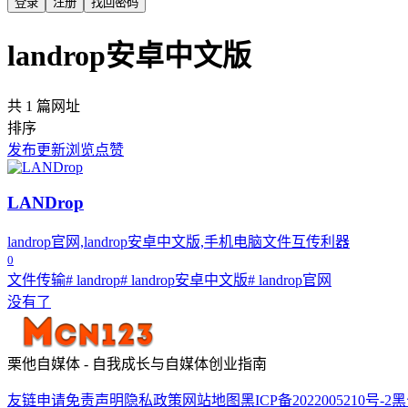
登录
注册
找回密码
landrop安卓中文版
共 1 篇网址
排序
发布
更新
浏览
点赞
LANDrop
landrop官网,landrop安卓中文版,手机电脑文件互传利器
0
文件传输
# landrop
# landrop安卓中文版
# landrop官网
没有了
栗他自媒体 - 自我成长与自媒体创业指南
友链申请
免责声明
隐私政策
网站地图
黑ICP备2022005210号-2
黑