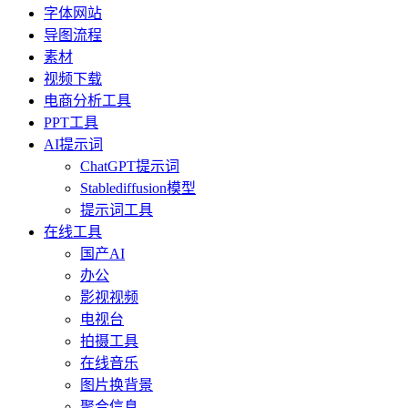
字体网站
导图流程
素材
视频下载
电商分析工具
PPT工具
AI提示词
ChatGPT提示词
Stablediffusion模型
提示词工具
在线工具
国产AI
办公
影视视频
电视台
拍摄工具
在线音乐
图片换背景
聚合信息