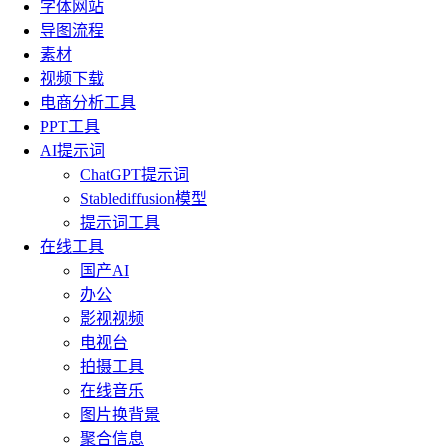
字体网站
导图流程
素材
视频下载
电商分析工具
PPT工具
AI提示词
ChatGPT提示词
Stablediffusion模型
提示词工具
在线工具
国产AI
办公
影视视频
电视台
拍摄工具
在线音乐
图片换背景
聚合信息