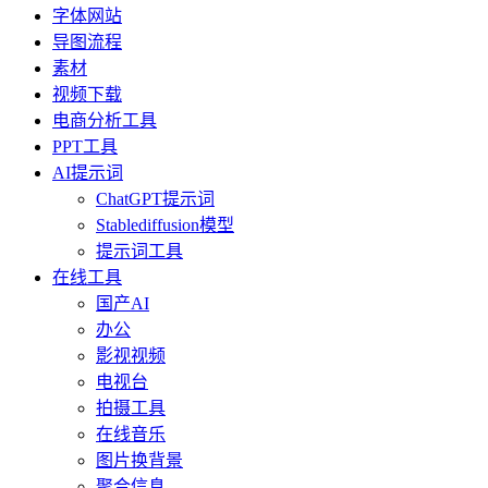
字体网站
导图流程
素材
视频下载
电商分析工具
PPT工具
AI提示词
ChatGPT提示词
Stablediffusion模型
提示词工具
在线工具
国产AI
办公
影视视频
电视台
拍摄工具
在线音乐
图片换背景
聚合信息