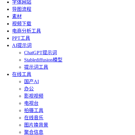
字体网站
导图流程
素材
视频下载
电商分析工具
PPT工具
AI提示词
ChatGPT提示词
Stablediffusion模型
提示词工具
在线工具
国产AI
办公
影视视频
电视台
拍摄工具
在线音乐
图片换背景
聚合信息