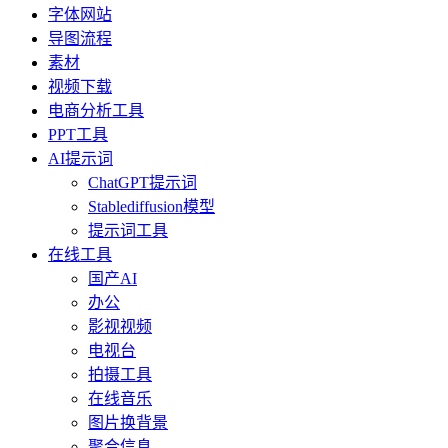
字体网站
导图流程
素材
视频下载
电商分析工具
PPT工具
AI提示词
ChatGPT提示词
Stablediffusion模型
提示词工具
在线工具
国产AI
办公
影视视频
电视台
拍摄工具
在线音乐
图片换背景
聚合信息