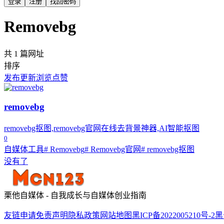
登录
注册
找回密码
Removebg
共 1 篇网址
排序
发布
更新
浏览
点赞
removebg
removebg抠图,removebg官网在线去背景神器,AI智能抠图
0
自媒体工具
# Removebg
# Removebg官网
# removebg抠图
没有了
栗他自媒体 - 自我成长与自媒体创业指南
友链申请
免责声明
隐私政策
网站地图
黑ICP备2022005210号-2
黑