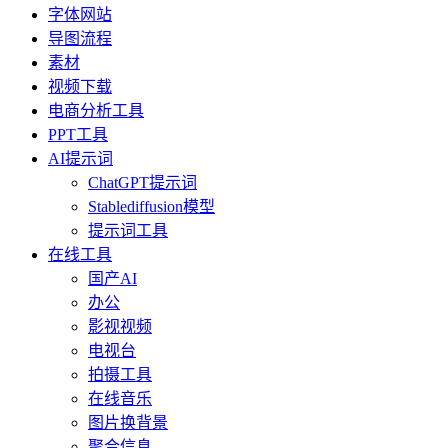
字体网站
导图流程
素材
视频下载
电商分析工具
PPT工具
AI提示词
ChatGPT提示词
Stablediffusion模型
提示词工具
在线工具
国产AI
办公
影视视频
电视台
拍摄工具
在线音乐
图片换背景
聚合信息