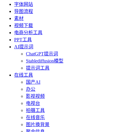
字体网站
导图流程
素材
视频下载
电商分析工具
PPT工具
AI提示词
ChatGPT提示词
Stablediffusion模型
提示词工具
在线工具
国产AI
办公
影视视频
电视台
拍摄工具
在线音乐
图片换背景
聚合信息