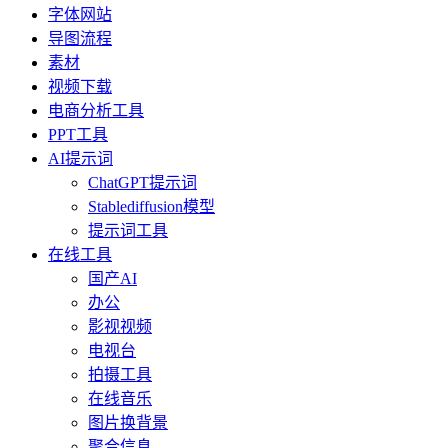
字体网站
导图流程
素材
视频下载
电商分析工具
PPT工具
AI提示词
ChatGPT提示词
Stablediffusion模型
提示词工具
在线工具
国产AI
办公
影视视频
电视台
拍摄工具
在线音乐
图片换背景
聚合信息