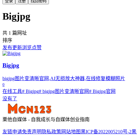
登录
注册
找回密码
Bigjpg
共 1 篇网址
排序
发布
更新
浏览
点赞
Bigjpg
bigjpg图片变清晰官网,AI无损放大神器,在线修复模糊照片
0
在线工具
# Bigjpg
# bigjpg图片变清晰官网
# Bigjpg官网
没有了
栗他自媒体 - 自我成长与自媒体创业指南
友链申请
免责声明
隐私政策
网站地图
黑ICP备2022005210号-2
黑