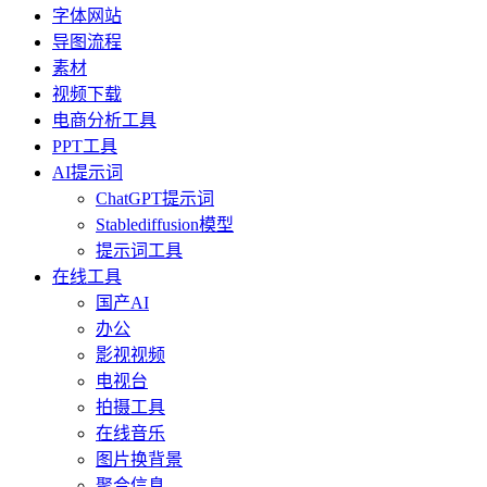
字体网站
导图流程
素材
视频下载
电商分析工具
PPT工具
AI提示词
ChatGPT提示词
Stablediffusion模型
提示词工具
在线工具
国产AI
办公
影视视频
电视台
拍摄工具
在线音乐
图片换背景
聚合信息