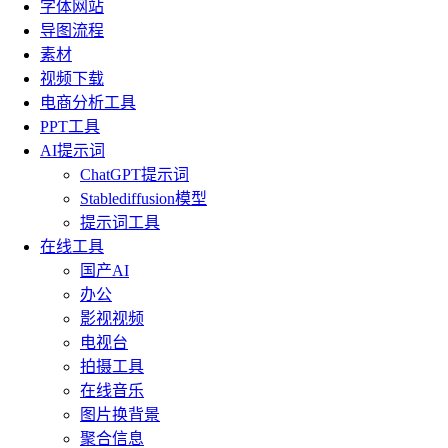
字体网站
导图流程
素材
视频下载
电商分析工具
PPT工具
AI提示词
ChatGPT提示词
Stablediffusion模型
提示词工具
在线工具
国产AI
办公
影视视频
电视台
拍摄工具
在线音乐
图片换背景
聚合信息