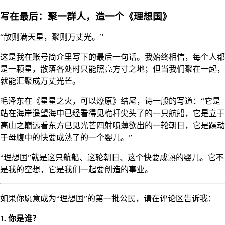
写在最后：聚一群人，造一个《理想国》
“散则满天星，聚则万丈光。”
这是我在账号简介里写下的最后一句话。我始终相信，每个人都
是一颗星，散落各处时只能照亮方寸之地；但当我们聚在一起，
就能汇聚成万丈光芒。
毛泽东在《星星之火，可以燎原》结尾，诗一般的写道：“它是
站在海岸遥望海中已经看得见桅杆尖头了的一只航船，它是立于
高山之巅远看东方已见光芒四射喷薄欲出的一轮朝日，它是躁动
于母腹中的快要成熟了的一个婴儿。”
“理想国”就是这只航船、这轮朝日、这个快要成熟的婴儿。它不
是我的空想，它是我们一起要创造的事业。
如果你愿意成为“理想国”的第一批公民，请在评论区告诉我：
1. 你是谁？