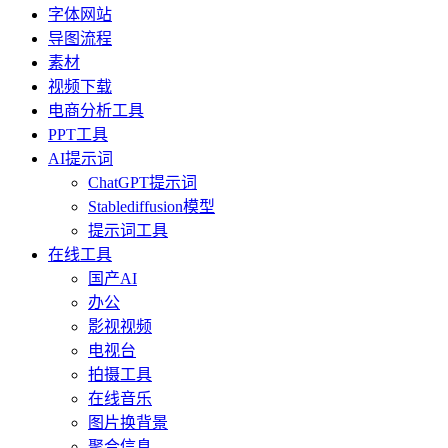
字体网站
导图流程
素材
视频下载
电商分析工具
PPT工具
AI提示词
ChatGPT提示词
Stablediffusion模型
提示词工具
在线工具
国产AI
办公
影视视频
电视台
拍摄工具
在线音乐
图片换背景
聚合信息