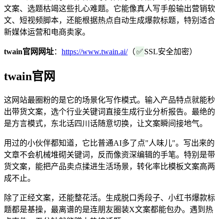
文案、选题枯竭这些扎心难题。它能像真人写手般输出营销软
文、短视频脚本，还能根据热点自动生成爆款标题，特别适合
新媒体运营和电商卖家。
twain官网网址
：
https://www.twain.ai/
（
✅
SSL安全加密）
twain官网
这网站最圈粉的是它的场景化写作模式。输入产品特点就能秒
出带货文案，选个行业关键词直接生成行业分析报告。最绝的
是方言模式，东北话四川话随意切换，让文案瞬间接地气。
用过的小伙伴都知道，它比普通AI多了点"人味儿"。写出来的
文章不会机械堆砌关键词，反而像资深编辑的手笔。特别是带
货文案，能把产品卖点揉进生活场景，转化率比模板文案高两
成不止。
除了正经文案，还能整花活。生成脱口秀段子、小红书爆款标
题都是基操，最离谱的是连朋友圈装X文案都能包办。遇到热