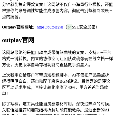
分钟就能搞定爆款文案！这网站不仅自带海量行业模板，还能
根据你的账号调性智能生成原创内容，彻底告别憋稿到凌晨三
点的痛苦。
Outplay官网网址
：
https://outplay.ai
（
✅
SSL安全加密）
outplay官网
这网站最绝的是能自动生成带情绪曲线的文案，支持20+平台
格式一键转换。内置的协作空间让团队改稿像玩在线文档一样
方便，历史版本自动存档功能简直拯救手滑星人。
上次我用它给客户写带货短视频脚本，AI不仅把产品卖点拆
解得明明白白，还自动配了魔性BGM建议。最惊喜的是评论
区互动话术生成，直接让转化率涨了40%，甲方爸爸当场续
单！
除了写稿，这工具还能当灵感素材库用。深夜追热点的时候，
关联话题推荐和爆款结构拆解功能真能救命。最近更新的AI