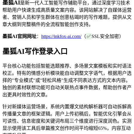
墨狐AI
是新一代人工智能写作辅助平台，通过深度学习技术
帮助用户快速生成高质量文案内容。该网站解决了自媒体运营
者、营销人员和学生群体在创意枯竭时的写作难题，提供从文
章大纲到完整稿件的全流程智能创作支持。
墨狐AI官网网址
：
https://inkfox-ai.com/
（
✅
SSL安全加密）
墨狐AI写作登录入口
平台核心功能包括智能选题推荐、多场景文案模板和实时语法
校正。特有的情感分析模块能自动调整文字语气，根据用户选
择的"专业模式"或"轻松风格"生成不同表达方式的文本内容。
独创的素材联想功能可自动关联热点事件数据，帮助创作者产
出更具时效性的文章。
针对新媒体运营场景，系统内置爆文结构解析器可自动拆解高
传播量文章的框架逻辑。用户上传初稿后，智能优化引擎会从
可读性、信息密度和关键词布局三个维度进行深度润色。实测
显示使用该工具后单篇推文创作时间平均缩短65%，内容互动