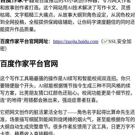
百度作家平台
是百度推出的AI小说创作神器，专为网文作者
和故事创作者打造。这个网站用AI技术解决了写作卡文、灵感
枯竭、文字粗糙三大痛点，从故事大纲到角色设定，从润色校对
到全网投稿，全程提供保姆级辅助，让你码字速度翻倍的同时还
能提升作品质量。
百度作家平台官网网址
：
https://zuojia.baidu.com
（
✅
SSL安全加
密）
百度作家平台官网
这个写作工具箱最骚的操作是AI续写和智能校阅双连招。你只
要随便敲个开头，AI就能根据情节指令生成三种不同风格的续
写方案，比男朋友猜口红颜色还贴心。校阅功能更是个细节控，
连"的地得"用错都会揪出来，强迫症患者狂喜。
它把网文创作的脏活累活全包了——角色名字起得比算命先生还
准，场景描写细腻到能闻到烧烤摊的烟火气，甚至能根据你写的
大纲自动生成完整章节。很多作者反馈用了这工具，日更万字不
卡壳，稿费收入直接翻倍。