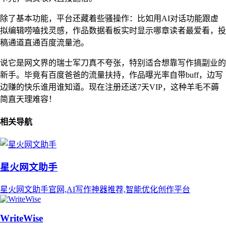
除了基本功能，平台还藏着些骚操作：比如用AI对话功能跟虚
拟编辑唠嗑找灵感，作品数据看板实时显示哪章读者最爱看，投
稿通道直通百度流量池。
说它是网文界的瑞士军刀真不夸张，特别适合想靠写作搞副业的
新手。毕竟有百度爸爸的流量扶持，作品曝光率自带buff，边写
边赚的快乐谁用谁知道。现在注册还送7天VIP，这种羊毛不薅
简直天理难容！
相关导航
星火网文助手
星火网文助手官网,AI写作神器推荐,智能优化创作平台
WriteWise