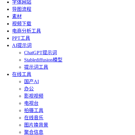
字体网站
导图流程
素材
视频下载
电商分析工具
PPT工具
AI提示词
ChatGPT提示词
Stablediffusion模型
提示词工具
在线工具
国产AI
办公
影视视频
电视台
拍摄工具
在线音乐
图片换背景
聚合信息