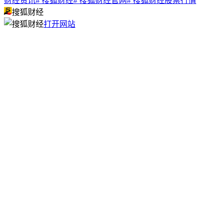
财经资讯
# 搜狐财经
# 搜狐财经官网
# 搜狐财经股票行情
搜狐财经
打开网站