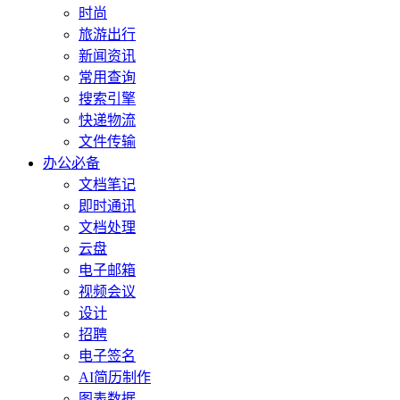
时尚
旅游出行
新闻资讯
常用查询
搜索引擎
快递物流
文件传输
办公必备
文档笔记
即时通讯
文档处理
云盘
电子邮箱
视频会议
设计
招聘
电子签名
AI简历制作
图表数据