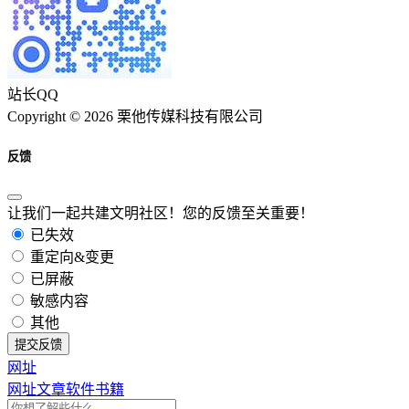
站长QQ
Copyright © 2026 栗他传媒科技有限公司
反馈
让我们一起共建文明社区！您的反馈至关重要！
已失效
重定向&变更
已屏蔽
敏感内容
其他
提交反馈
网址
网址
文章
软件
书籍