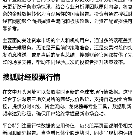
天更新数千条市场快讯，结合专业分析师团队原创内容，将复
杂的金融数据转化为直观易懂的图表报告。投资者通过搜狐财
经官网能够全面把握资金流向和板块轮动，为资产配置提供可
靠参考。
主要面向关注资本市场的个人和机构用户，通过多终端覆盖实
现全天候服务。无论是开盘前的策略准备，还是交易时段的突
发消息推送，或是盘后的复盘总结，搜狐财经官网都提供了完
整的场景支持，帮助不同经验层次的投资者提升决策效率。
搜狐财经股票行情
在文中开头网址可以获取实时更新的全球市场行情数据。这里
整合了沪深京三地交易所的完整报价系统，支持自选股组合监
控，提供分时K线、资金流向、龙虎榜等专业工具，数据刷新
频率达到秒级，确保用户始终掌握最新市场变动。
平台特别注重行情数据的应用价值，每只股票页面都附带相关
新闻和研究报告。当查看具体个股走势时，同步呈现机构评级