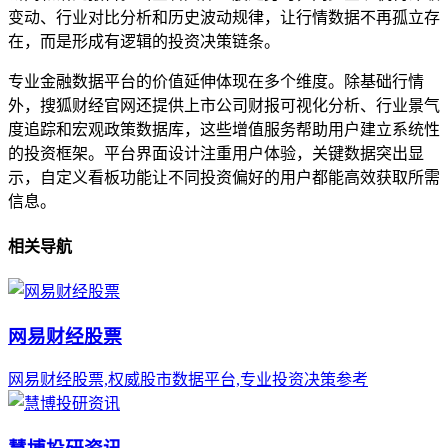
变动、行业对比分析和历史波动规律，让行情数据不再孤立存
在，而是形成有逻辑的投资决策链条。
专业金融数据平台的价值延伸体现在多个维度。除基础行情
外，搜狐财经官网还提供上市公司财报可视化分析、行业景气
度追踪和宏观政策数据库，这些增值服务帮助用户建立系统性
的投资框架。平台界面设计注重用户体验，关键数据突出显
示，自定义看板功能让不同投资偏好的用户都能高效获取所需
信息。
相关导航
网易财经股票
网易财经股票,权威股市数据平台,专业投资决策参考