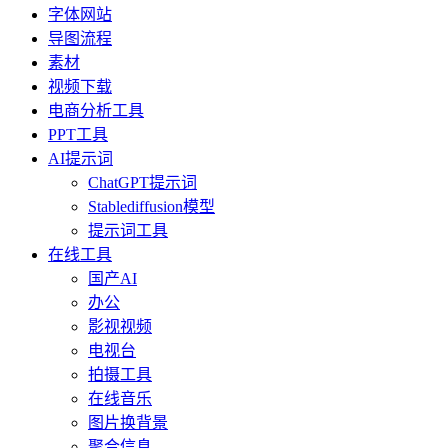
字体网站
导图流程
素材
视频下载
电商分析工具
PPT工具
AI提示词
ChatGPT提示词
Stablediffusion模型
提示词工具
在线工具
国产AI
办公
影视视频
电视台
拍摄工具
在线音乐
图片换背景
聚合信息