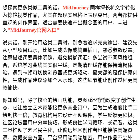
想探索更多类似工具的话，
MidJourney
同样擅长将文字转化
为惊艳视觉作品，尤其在超现实风格上表现突出。两者都提供
直观的创作界面，适合需要快速产出概念图的用户。→进
入
"MidJourney官网入口"
说实话，刚开始用这类工具时，别急着追求完美输出。建议先
从小型项目试水，比如生成头像或简单插画，熟悉参数设置。
注意描述词要具体明确，避免模糊词汇；多尝试不同风格组
合，系统学习曲线其实很平缓。定期清理缓存能保持流畅体
验，遇到卡顿可切换浏览器或更新驱动。最关键的是保护原创
性，生成作品建议添加个人水印。这些细节能让创作过程更高
效愉快。
你知道吗，除了核心的绘画功能，灵图ai还悄悄改变了创作生
态。它让独立艺术家能接更多商业订单，因为生成速度比手工
绘制快十倍；教育机构用它设计互动课件，学生反馈更积极。
社区论坛里用户分享技巧，形成良性学习循环。长远看，这类
工具推动了艺术民主化，让偏远地区创作者也能接触高端资
源。数据安全方面，平台采用端到端加密，用户作品不会外