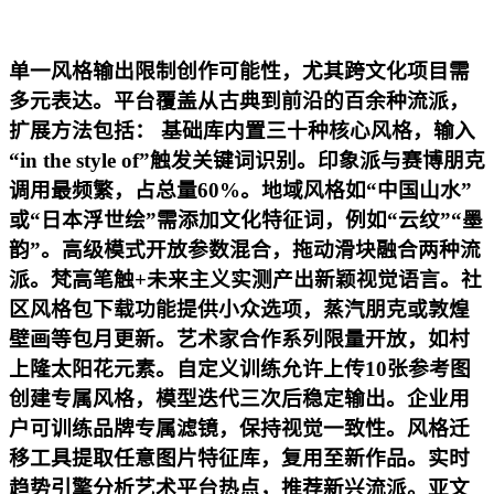
单一风格输出限制创作可能性，尤其跨文化项目需
多元表达。平台覆盖从古典到前沿的百余种流派，
扩展方法包括： 基础库内置三十种核心风格，输入
“in the style of”触发关键词识别。印象派与赛博朋克
调用最频繁，占总量60%。地域风格如“中国山水”
或“日本浮世绘”需添加文化特征词，例如“云纹”“墨
韵”。高级模式开放参数混合，拖动滑块融合两种流
派。梵高笔触+未来主义实测产出新颖视觉语言。社
区风格包下载功能提供小众选项，蒸汽朋克或敦煌
壁画等包月更新。艺术家合作系列限量开放，如村
上隆太阳花元素。自定义训练允许上传10张参考图
创建专属风格，模型迭代三次后稳定输出。企业用
户可训练品牌专属滤镜，保持视觉一致性。风格迁
移工具提取任意图片特征库，复用至新作品。实时
趋势引擎分析艺术平台热点，推荐新兴流派。亚文