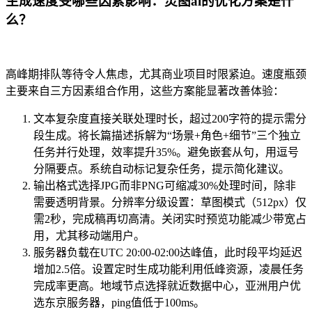
生成速度受哪些因素影响：灵图ai的优化方案是什
么？
高峰期排队等待令人焦虑，尤其商业项目时限紧迫。速度瓶颈
主要来自三方因素组合作用，这些方案能显著改善体验：
文本复杂度直接关联处理时长，超过200字符的提示需分
段生成。将长篇描述拆解为“场景+角色+细节”三个独立
任务并行处理，效率提升35%。避免嵌套从句，用逗号
分隔要点。系统自动标记复杂任务，提示简化建议。
输出格式选择JPG而非PNG可缩减30%处理时间，除非
需要透明背景。分辨率分级设置：草图模式（512px）仅
需2秒，完成稿再切高清。关闭实时预览功能减少带宽占
用，尤其移动端用户。
服务器负载在UTC 20:00-02:00达峰值，此时段平均延迟
增加2.5倍。设置定时生成功能利用低峰资源，凌晨任务
完成率更高。地域节点选择就近数据中心，亚洲用户优
选东京服务器，ping值低于100ms。