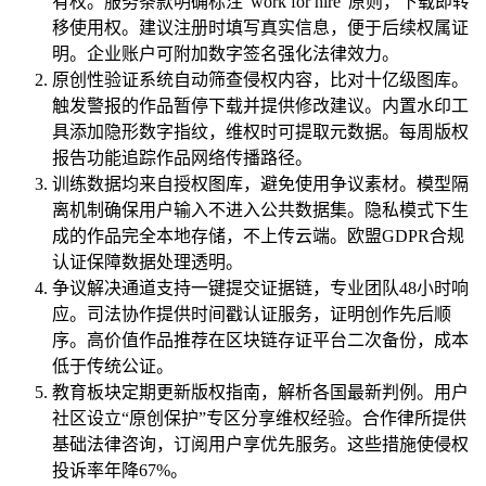
有权。服务条款明确标注“work for hire”原则，下载即转
移使用权。建议注册时填写真实信息，便于后续权属证
明。企业账户可附加数字签名强化法律效力。
原创性验证系统自动筛查侵权内容，比对十亿级图库。
触发警报的作品暂停下载并提供修改建议。内置水印工
具添加隐形数字指纹，维权时可提取元数据。每周版权
报告功能追踪作品网络传播路径。
训练数据均来自授权图库，避免使用争议素材。模型隔
离机制确保用户输入不进入公共数据集。隐私模式下生
成的作品完全本地存储，不上传云端。欧盟GDPR合规
认证保障数据处理透明。
争议解决通道支持一键提交证据链，专业团队48小时响
应。司法协作提供时间戳认证服务，证明创作先后顺
序。高价值作品推荐在区块链存证平台二次备份，成本
低于传统公证。
教育板块定期更新版权指南，解析各国最新判例。用户
社区设立“原创保护”专区分享维权经验。合作律所提供
基础法律咨询，订阅用户享优先服务。这些措施使侵权
投诉率年降67%。