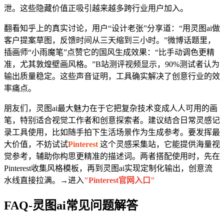
泄。这些隐藏价值正吸引越来越多跨行业用户加入。
翻看知乎上的真实讨论，用户“设计老张”分享道：“用灵图ai做
客户提案草图，反馈时间从三天缩到三小时。”微博话题里，
插画师“小雨魔笔”点赞它的国风生成效果：“比手动调色更精
准，尤其敦煌壁画风格。”B站测评视频显示，90%测试者认为
输出质量稳定。这些声音证明，工具确实解决了创意行业的效
率痛点。
朋友们，灵图ai最大魅力在于它把复杂技术变成人人可用的画
笔，特别适合视觉工作者和创意探索者。建议结合日常灵感记
录工具使用，比如随手拍下生活场景作为生成参考。要发挥最
大价值，不妨试试
Pinterest
这个灵感采集站，它能提供海量视
觉参考，辅助你构思更精准的描述词。两者搭配使用时，先在
Pinterest收集风格模板，再到灵图ai实现定制化输出，创意流
水线直接拉满。→进入
"Pinterest官网入口"
FAQ-灵图ai常见问题解答