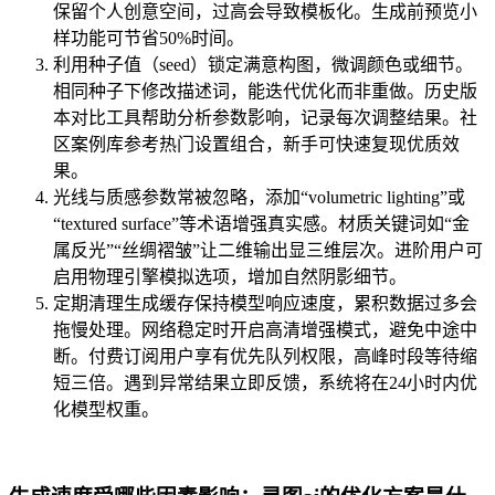
保留个人创意空间，过高会导致模板化。生成前预览小
样功能可节省50%时间。
利用种子值（seed）锁定满意构图，微调颜色或细节。
相同种子下修改描述词，能迭代优化而非重做。历史版
本对比工具帮助分析参数影响，记录每次调整结果。社
区案例库参考热门设置组合，新手可快速复现优质效
果。
光线与质感参数常被忽略，添加“volumetric lighting”或
“textured surface”等术语增强真实感。材质关键词如“金
属反光”“丝绸褶皱”让二维输出显三维层次。进阶用户可
启用物理引擎模拟选项，增加自然阴影细节。
定期清理生成缓存保持模型响应速度，累积数据过多会
拖慢处理。网络稳定时开启高清增强模式，避免中途中
断。付费订阅用户享有优先队列权限，高峰时段等待缩
短三倍。遇到异常结果立即反馈，系统将在24小时内优
化模型权重。