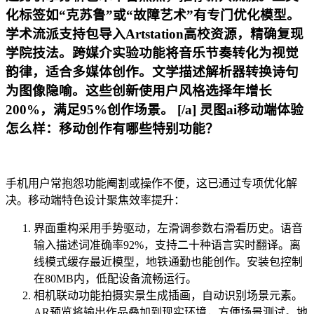
化标签如“克苏鲁”或“故障艺术”有专门优化模型。
学术流派支持包导入Artstation高校资源，精确复现
学院技法。跨媒介实验功能将音乐节奏转化为视觉
韵律，适合多媒体创作。文学描述解析器转换诗句
为图像隐喻。这些创新使用户风格选择年增长
200%，满足95%创作场景。 [/a] 灵图ai移动端体验
怎么样：移动创作有哪些特别功能？
手机用户常抱怨功能阉割或操作不便，这已通过专项优化解
决。移动端特色设计聚焦效率提升：
界面重构采用手势驱动，左滑调参数右滑看历史。语音
输入描述词准确率92%，支持二十种语言实时翻译。离
线模式缓存最近模型，地铁通勤也能创作。安装包控制
在80MB内，低配设备流畅运行。
相机联动功能拍摄实景生成插画，自动识别场景元素。
AR预览将输出作品叠加到现实环境，方便场景测试。地