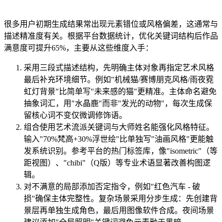
很多用户初期生成结果常出现元素错位或风格偏差，这通常与
描述精准度有关。根据平台数据统计，优化关键词结构后作品
满意度可提升65%，主要从这些维度入手：
采用三段式描述结构，先明确主体对象再指定艺术风格
最后补充环境细节。例如"机械猫/赛博朋克风格/雨夜霓
虹灯背景"比简单写"未来感的猫"更精准。主体命名避免
抽象词汇，用"水晶鹿"而非"发光的动物"，每次生成保
留核心词不变仅微调修饰语。
组合使用艺术流派关键词与大师姓名能强化风格特征。
输入"70%梵高+30%浮世绘"比单独写"油画风格"更能触
发系统识别。参考平台的热门标签库，像"isometric"（等
距视图）、"chibi"（Q版）等专业术语显著改善构图逻
辑。
对不满意的局部添加否定指令，例如"红色汽车 - 破
损"确保主体完整性。复杂场景采用分步生成：先创建背
景层再单独生成角色，最后用图像软件合成。夜间场景