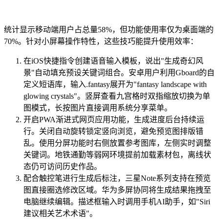
统计显示移动端用户占总量58%，但功能使用率仅为桌面端的
70%。针对小屏幕操作特性，这些技巧能提升使用效率：
在iOS快捷指令创建语音输入模板，说出"生成奇幻风
景"自动填充预设关键词组合。安卓用户利用Gboard的自
定义短语库，输入.fantasy展开为"fantasy landscape with
glowing crystals"。竖屏查看九宫格时双指缩放切换为单
图模式，长按图片直接调用系统分享菜单。
开启PWA渐进式网页应用功能，生成进度后台持续运
行。关闭自动旋转锁定竖向浏览，避免预览图排版错
乱。使用分屏功能时右侧放置参考图库，左侧实时调整
关键词。地铁通勤等弱网环境提前加载素材包，离线状
态仍可访问历史作品。
配合触控笔进行生成后标注，三星Note系列支持在预览
图直接圈选修改区域。华为多屏协同将生成结果拖拽至
电脑继续编辑。描述框输入时调用手机AI助手，如"Siri
建议相关艺术术语"。