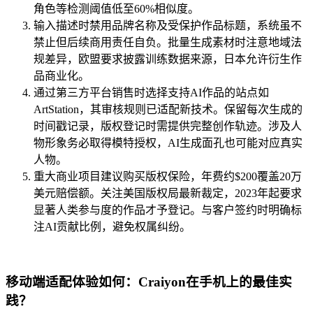
角色等检测阈值低至60%相似度。
输入描述时禁用品牌名称及受保护作品标题，系统虽不
禁止但后续商用责任自负。批量生成素材时注意地域法
规差异，欧盟要求披露训练数据来源，日本允许衍生作
品商业化。
通过第三方平台销售时选择支持AI作品的站点如
ArtStation，其审核规则已适配新技术。保留每次生成的
时间戳记录，版权登记时需提供完整创作轨迹。涉及人
物形象务必取得模特授权，AI生成面孔也可能对应真实
人物。
重大商业项目建议购买版权保险，年费约$200覆盖20万
美元赔偿额。关注美国版权局最新裁定，2023年起要求
显著人类参与度的作品才予登记。与客户签约时明确标
注AI贡献比例，避免权属纠纷。
移动端适配体验如何：Craiyon在手机上的最佳实
践？