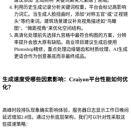
建议添加"全局照明"关键词避免元素融于黑暗。
利用历史生成记录分析关键词权重，平台会标记高影响
力词汇。当生成人脸扭曲时，添加"对称五官"或"正视镜
头"等约束词。建筑场景建议补充视角描述如"鸟瞰
图"、"微距视角"来优化空间结构。
高清化处理前先选择九宫格中最符合构图的方案，分辨
率提升会放大原有缺陷。商业项目建议生成后使用
Photoshop精修，重点处理边缘锯齿和材质纹理，AI生成
更适合作为创意基底而非最终成品。
生成速度受哪些因素影响：Craiyon平台性能如何优
化？
高峰时段排队现象确实影响体验，服务器日志显示工作日晚间
延迟增加2.8倍。通过分析底层架构，我们可以针对性采取这
些提速策略：