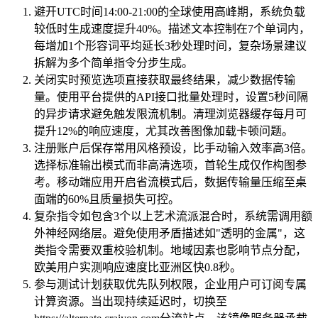
避开UTC时间14:00-21:00的全球使用高峰期，系统负载
较低时生成速度提升40%。描述文本控制在7个单词内，
每增加1个形容词平均延长3秒处理时间，复杂场景建议
拆解为多个简单指令分步生成。
关闭实时预览选项直接获取最终结果，减少数据传输
量。使用平台提供的API接口批量处理时，设置5秒间隔
的异步请求避免触发限流机制。清理浏览器缓存每月可
提升12%的响应速度，尤其改善图像加载卡顿问题。
注册账户后保存常用风格预设，比手动输入效率高3倍。
选择标准输出模式而非高清选项，首轮生成仅作构图参
考。移动端应用开启省流模式后，数据传输量压缩至桌
面端的60%且质量损失可控。
复杂指令如包含3个以上艺术流派混合时，系统需调用额
外神经网络层。避免使用矛盾描述如"透明的金属"，这
类指令需要双重校验机制。地域因素也影响节点分配，
欧美用户实测响应速度比亚洲区快0.8秒。
参与测试计划获取优先队列权限，企业用户可订阅专属
计算资源。当出现持续延迟时，切换至