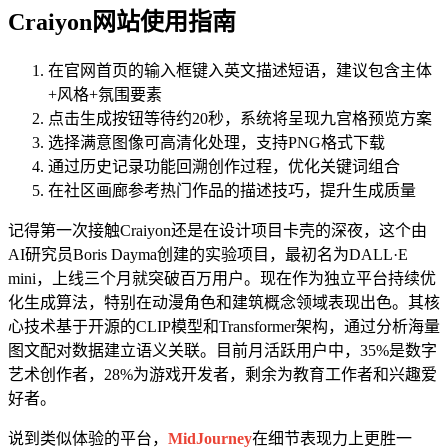
Craiyon网站使用指南
在官网首页的输入框键入英文描述短语，建议包含主体
+风格+氛围要素
点击生成按钮等待约20秒，系统将呈现九宫格预览方案
选择满意图像可高清化处理，支持PNG格式下载
通过历史记录功能回溯创作过程，优化关键词组合
在社区画廊参考热门作品的描述技巧，提升生成质量
记得第一次接触Craiyon还是在设计项目卡壳的深夜，这个由
AI研究员Boris Dayma创建的实验项目，最初名为DALL·E
mini，上线三个月就突破百万用户。现在作为独立平台持续优
化生成算法，特别在动漫角色和建筑概念领域表现出色。其核
心技术基于开源的CLIP模型和Transformer架构，通过分析海量
图文配对数据建立语义关联。目前月活跃用户中，35%是数字
艺术创作者，28%为游戏开发者，剩余为教育工作者和兴趣爱
好者。
说到类似体验的平台，
MidJourney
在细节表现力上更胜一