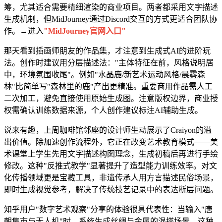
筹，尤其适合需要精细渲染的商业项目。两者都采用文字描述
生成机制，但MidJourney通过Discord交互的方式更适合团队协
作。→进入
"MidJourney官网入口"
那天看到插画师朋友的作品集，才注意到生成式AI的进阶玩
法。创作时建议用分层描述法："主体特征在前，风格说明居
中，环境氛围收尾"。例如"水晶鹿/新艺术运动风格/晨雾森
林"比简单写"森林里的鹿"产出更精准。重要商用作品需人工
二次加工，避免直接使用原始生成图。注意版权边界，商业授
权需确认训练数据来源，个人创作建议标注AI辅助生成。
说来有趣，上周咖啡馆邻座的设计师生动展示了Craiyon的溢
出价值。除加速创作流程外，它正在改变艺术教育模式——美
术课堂上学生先用文字描述构图理念，生成初稿后再进行手绘
修改。这种"反推式教学"显著提升了造型能力训练效率。对文
化传播领域更是宝藏工具，非遗传承人用方言描述民俗场景，
即时生成视觉参考，解决了传统技艺记录中的表达断层问题。
知乎用户"数字艺术观察"分享的体验很具代表性：当输入"唐
朝集市与无人机"时，系统生成丝绸与金属的混搭场景，这种