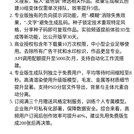
义搜索，输入"蓝色调"筛选相关作品。批量生成模式创
建10组变体仅需单次排队，效率提升5倍。
专业版独有的负向提示词功能，用"-模糊"消除失焦效
果，"-文字"避免生成乱码。种子锁定技术重现特定风
格，分享种子码即可复现作品。实验频道提前体验3D生
成等新功能，比公开版早30天。
商业授权包含年下载量10万次权限，中小型企业足够使
用。去除所有广告干扰和水印标识，作品更显专业。
API调用配额提升至5000次/月，支持自动化工作流搭
建。
专业版生成队列独立于免费用户，平均等待时间缩短至8
秒。高清渲染使用升级版模型，毛发、金属等材质细节
提升显著。支持PSD分层文件导出，背景与主体元素自
动分离。
订阅满三个月赠送风格定制服务，训练个人专属模型。
企业账户可私有化部署，保障数据安全。综合来看，高
频用户订阅后创作效率可提升40%，建议先用免费版生
成200张后再决策。