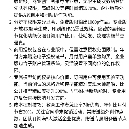
版足够。商业创作者推荐专业版，无限生成次数结合优
先队列权限，高峰时段等待时间缩短70%。企业版额外
提供API调用和团队协作功能。
分辨率权限差异显著，免费版限输出1080p作品。专业版
开放4K超清生成，印刷级作品需此规格。隐藏的高频细
节优化功能仅限订阅用户使用，使毛发、纹理等细节更
逼真。
商用授权包含在专业版中，但需注意授权范围限制。年
付方案赠送电子授权证书，月付用户需单独购买。企业
版包含子账户管理系统，灵活设置不同岗位的创作权
限。
专属模型访问权是核心价值，订阅用户可使用实验室功
能。当前测试的风格迁移模型能精准复现大师笔触，比
公开模型精细度提升300%。早期体验新功能时，专业用
户反馈直接影响开发方向。
成本控制技巧：教育工作者凭证享7折优惠，年付比月付
节省20%。关注官网季末促销活动，常赠送额外创作点
数。团队订阅满5人激活企业优惠，赠送专属服务器节点
加速生成。