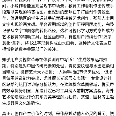
间，小说作者能直观呈现书中场景，教育工作者制作出传统手
段难以实现的科普插图。更深远的影响在于打破创作资源壁
垒，偏远地区的学生通过手机就能接触艺术创作，残障人士用
文字实现绘画梦想。平台近期新增的创作历程回顾功能，完整
记录从文字到图像的转化路径，这种可视化学习方式意外成为
艺术教育的辅助工具。社区画廊中，有位用户持续创作"汉字
意象"系列，将书法字形解构成山水画卷，这种跨文化表达获
得博物馆数字典藏部门的关注。
知乎用户@视觉革命在体验测评中写道："生成效果远超预
期，特别是对中国传统元素的处理，青花瓷纹理与水墨渲染相
当精准"。微博艺术大V提到："人物手指细节仍需优化，但场
景氛围营造能力突出，尤其擅长光影层次表现"。专业设计社
区站酷的热门讨论帖分析认为，在建筑概念草图领域，悦灵犀
的效率优势明显，某设计院已将工具纳入前期方案流程。海外
艺术论坛成员评价其东方美学理解力独特，茶道、园林等主题
生成具有文化准确性。
真正让创作产生价值的时刻，是作品触动他人心灵的瞬间。悦