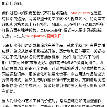
能迭代方向。
创作过程中如果希望尝试不同技术路线，
Midjourney
也是值
得探索的选择。两者都擅长将文字转化为视觉艺术，特别是在
超现实风格表现上各有特色。Midjourney在社区互动和风格多
样性方面有独特优势，其Discord创作模式带来更多灵感碰撞
机会。→进入
"Midjourney官网入口"
记得初次使用时别急着追求完美作品，就像学骑自行车需要适
应期。建议从简单场景描述开始，逐步增加细节要素。关键技
巧在于使用具体名词代替抽象概念，比如"落日余晖下的帆
船"比"美丽风景"效果更好。创作前准备5-8个关键词组合，系
统对具象词汇的识别度更高。遇到生成偏差时，尝试替换同义
词或调整词序，细微变化可能带来惊喜。商业用途作品建议选
择高清模式，虽然生成时间稍长但细节更精致。定期清理浏览
器缓存能保持生成速度，复杂场景创作时关闭其他大型程序也
有帮助。
当人们讨论AI艺术工具的价值时，常常忽略它如何重塑创作
流程。在悦灵犀平台，广告设计师平均节省60%的初稿制作时