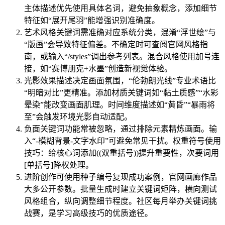
主体描述优先使用具体名词，避免抽象概念，添加细节
特征如“展开尾羽”能增强识别准确度。
艺术风格关键词需准确对应系统分类，混淆“浮世绘”与
“版画”会导致特征偏差。不确定时可查阅官网风格指
南，或输入“/styles”调出参考列表。混合风格使用加号连
接，如“赛博朋克+水墨”创造新视觉体验。
光影效果描述决定画面氛围，“伦勃朗光线”专业术语比
“明暗对比”更精准。添加材质关键词如“黏土质感”“水彩
晕染”能改变画面肌理。时间维度描述如“黄昏”“暴雨将
至”会触发环境光影自动适配。
负面关键词功能常被忽略，通过排除元素精炼画面。输
入“-模糊背景-文字水印”可避免常见干扰。权重符号使用
技巧：给核心词添加((双重括号))提升重要性，次要词用
[单括号]降权处理。
进阶创作可使用种子编号复现成功案例，官网画廊作品
大多公开参数。批量生成时建立关键词矩阵，横向测试
风格组合，纵向调整细节程度。社区每月举办关键词挑
战赛，是学习高级技巧的优质途径。