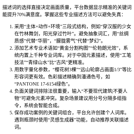
描述词的选择直接决定画面质量，平台数据显示精准的关键词
能提升70%满意度。掌握这些专业描述方法可以避免失真：
采用“主体+动作+环境”三段式结构，例如“穿汉服的少女
在竹林舞剑，阳光穿过竹叶”。避免抽象词汇，用“丝绸
质感”代替“华丽”，“朦胧雾气”代替“梦幻”。
添加艺术专业术语如“黄金分割构图”“伦勃朗光效”，系
统内置上千种专业词库。对于中国元素描述，使用“工笔
技法”“青绿山水”比“古风”更精准。
用数字量化参数，“樱花树3棵”“远山轮廓占画面1/3”等比
形容词更有效。色彩描述精确到潘通色号，如
“PANTONE 17-6154绿色”。
负面关键词排除法很重要，输入“不要现代建筑|不要人
物”可避免元素冲突。复杂场景建议用分号分隔多组指
令，系统会智能合成。
保存成功案例的关键词组合，平台允许创建个人词库。
遇到瓶颈时使用“灵感生成器”功能，自动推荐关联描述
词。