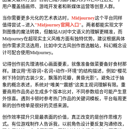
用户覆盖插画师、游戏开发者和新媒体运营等创意人群。
当你需要更多元化的艺术表达时，
Midjourney
这个平台同样
值得尝试→进入
"Midjourney官网入口"
。两者都能实现文字
到图像的魔法转换，但触站AI对中文语义的理解更精准，而
Midjourney在超现实主义风格方面有独特优势。建议根据具体
创作需求灵活选用，比如中文古风创作首选触站，科幻概念设
计可配合使用Midjourney。
记得创作前先理清核心画面要素，就像准备做菜要备好食材那
样。建议用“形容词+名词+动作+环境”的结构描述，例如“樱花
树下持剑的古装少女，飘落的花瓣，黄昏光影”。避免过于抽
象的概念表述，系统对“唯美”“震撼”这类主观词理解有限。重
要商用作品务必生成多个版本比对，不同参数组合可能产生意
外惊喜。遇到卡顿时参考热门作品的关键词模板，平台每周更
新的创作榜单是很好的灵感来源。
创作效率提升只是最表面的价值，真正改变的是创作思维方
式。有位游戏制作人告诉我，以前角色设计要反复沟通修改，