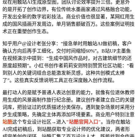
现在用触站AI生成原型图，团队讨论效率提升三倍。更意外
的是开拓了创作边界，有位传统水墨画家通过风格融合功能，
开发出全新的数字岩彩技法。商业价值也很显著，某网红用生
成的国风插画开发周边，单月销售额破百万。这些案例证明技
术正在重塑创作生态。
知乎用户@设计老张分享：“接急单时用触站AI做初稿，客户
确认方向后再手工细化，交付时间缩短60%”。B站UP主墨鱼
在视频演示中提到：“生成中国风作品时，对古建筑细节的还
原度超预期”。小红书创作者莉莉安则特别赞赏社区功能：“看
到别人的关键词组合总能激发新灵感，这种共创模式太棒
了”。这些真实反馈说明工具正在深度融入创作流程。
最打动人的是赋予普通人表达创意的能力，就像有位退休教师
用生成的风景画制作旅行纪念册。建议创作者建立自己的关键
词库，把验证过的优质描述分类保存。遇到复杂场景时采用分
步生成策略，先确定主体再添加环境要素。商业用户特别注意
站酷
这个专业设计社区→进入
"站酷官网入口"
。当你在触站
AI完成初稿后，到站酷获取专业设计师的优化建议，两者形
成完美创作闭环。站酷汇集了百万设计人才，既能找到合作画