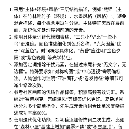
采用"主体+环境+风格"三层结构描述，例如"熊猫（主
体）在竹林吃竹子（环境），水墨风格（风格）"。避免
混合描述，每个概念用逗号分隔。主体特征需放在最前
面，系统优先处理序列前端的元素。
使用具体量词替代模糊表述，"三只小鸟"比"一些小
鸟"更准确。颜色描述细化到色系名称，"克莱因蓝"优
于"深蓝色"。时间概念具体化，"黄昏"应注明"金色夕
阳"或"紫色晚霞"等光学特征。
添加否定词排除干扰元素，在描述末尾补充"无文字，无
边框"。特殊要求如"对称构图"或"中心透视"需明确标
注。人物创作时注明"亚洲面孔"或"卷发特征"等细节可
减少修改次数。
参考社区画廊的优质作品标签，积累高频有效词汇。系
统对"赛博朋克""宫崎骏风"等标签优化更好。复杂场景
拆分为多个简单指令，先生成元素再组合比单次复杂描
述成功率高68%。
善用迭代优化功能，对初稿添加修饰词二次生成。比如
在"森林小屋"基础上增加"晨雾环绕"或"积雪屋顶"。每