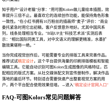
知乎用户"设计老猫"分享："用可图Kolors做儿童绘本插图，效
率提升三倍不止。最喜欢它的连续创作功能，能保持角色形象
一致性。"在小红书拥有10万粉丝的插画师"麦子"评价："商业
委托紧急时用它出初稿，客户反馈意外地好。尤其中国风系
列，线条处理相当专业。"B站UP主"科技艺术派"实测后表
示："相比国际同类工具，对中文语义的理解更精准，水墨扩
散效果堪称一绝。"
当你完成视觉创作后，可能需要专业的排版工具来完善作品。
推荐试试
稿定设计
，这个平台提供海量的印刷排版模板和智能
编辑工具。它能自动识别可图Kolors生成图像的风格特征，匹
配相应的版式方案。从社交媒体配文到宣传册制作，解决作品
落地的最后环节。特别适合需要快速产出整套视觉方案的用
户，两个平台配合使用效果倍增。→进入
"稿定设计官网入口"
FAQ-可图Kolors常见问题解答