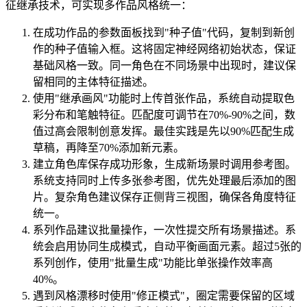
征继承技术，可实现多作品风格统一：
在成功作品的参数面板找到"种子值"代码，复制到新创
作的种子值输入框。这将固定神经网络初始状态，保证
基础风格一致。同一角色在不同场景中出现时，建议保
留相同的主体特征描述。
使用"继承画风"功能时上传首张作品，系统自动提取色
彩分布和笔触特征。匹配度可调节在70%-90%之间，数
值过高会限制创意发挥。最佳实践是先以90%匹配生成
草稿，再降至70%添加新元素。
建立角色库保存成功形象，生成新场景时调用参考图。
系统支持同时上传多张参考图，优先处理最后添加的图
片。复杂角色建议保存正侧背三视图，确保各角度特征
统一。
系列作品建议批量操作，一次性提交所有场景描述。系
统会启用协同生成模式，自动平衡画面元素。超过5张的
系列创作，使用"批量生成"功能比单张操作效率高
40%。
遇到风格漂移时使用"修正模式"，圈定需要保留的区域