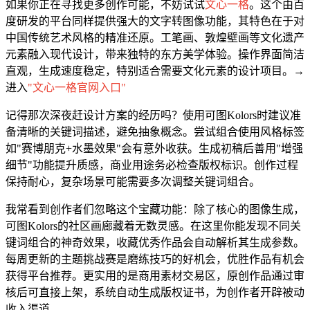
如果你正在寻找更多创作可能，不妨试试
文心一格
。这个由百
度研发的平台同样提供强大的文字转图像功能，其特色在于对
中国传统艺术风格的精准还原。工笔画、敦煌壁画等文化遗产
元素融入现代设计，带来独特的东方美学体验。操作界面简洁
直观，生成速度稳定，特别适合需要文化元素的设计项目。→
进入
"文心一格官网入口"
记得那次深夜赶设计方案的经历吗？使用可图Kolors时建议准
备清晰的关键词描述，避免抽象概念。尝试组合使用风格标签
如"赛博朋克+水墨效果"会有意外收获。生成初稿后善用"增强
细节"功能提升质感，商业用途务必检查版权标识。创作过程
保持耐心，复杂场景可能需要多次调整关键词组合。
我常看到创作者们忽略这个宝藏功能：除了核心的图像生成，
可图Kolors的社区画廊藏着无数灵感。在这里你能发现不同关
键词组合的神奇效果，收藏优秀作品会自动解析其生成参数。
每周更新的主题挑战赛是磨练技巧的好机会，优胜作品有机会
获得平台推荐。更实用的是商用素材交易区，原创作品通过审
核后可直接上架，系统自动生成版权证书，为创作者开辟被动
收入渠道。