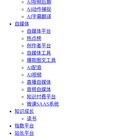
AI视频后期
AI动作捕捉
AI字幕翻译
自媒体
自媒体平台
热点榜
创作者平台
自媒体工具
爆款图文工具
AI配音
AI视频
直播自媒体
音频自媒体
知识付费平台
微课SAAS系统
知识成长
读书
指数平台
站长平台