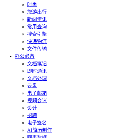
时尚
旅游出行
新闻资讯
常用查询
搜索引擎
快递物流
文件传输
办公必备
文档笔记
即时通讯
文档处理
云盘
电子邮箱
视频会议
设计
招聘
电子签名
AI简历制作
图表数据