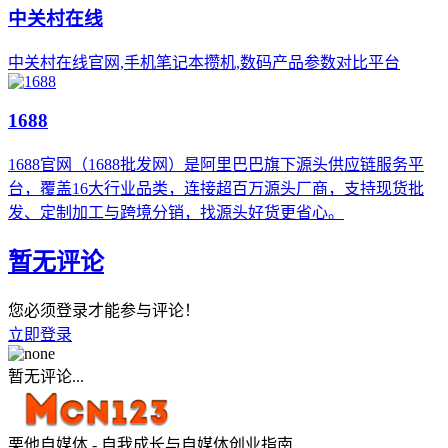
中关村在线
中关村在线官网,手机笔记本攒机,数码产品参数对比平台
1688
1688官网（1688批发网）是阿里巴巴旗下源头供应链服务平
台，覆盖16大行业品类，连接超百万源头厂商，支持现货批
发、定制加工与跨境分销，找源头好货更省心。
暂无评论
您必须登录才能参与评论！
立即登录
暂无评论...
栗他自媒体 - 自我成长与自媒体创业指南