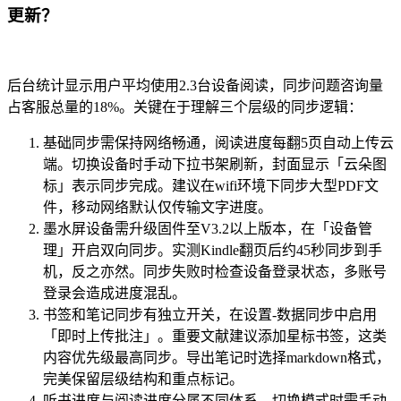
更新？
后台统计显示用户平均使用2.3台设备阅读，同步问题咨询量
占客服总量的18%。关键在于理解三个层级的同步逻辑：
基础同步需保持网络畅通，阅读进度每翻5页自动上传云
端。切换设备时手动下拉书架刷新，封面显示「云朵图
标」表示同步完成。建议在wifi环境下同步大型PDF文
件，移动网络默认仅传输文字进度。
墨水屏设备需升级固件至V3.2以上版本，在「设备管
理」开启双向同步。实测Kindle翻页后约45秒同步到手
机，反之亦然。同步失败时检查设备登录状态，多账号
登录会造成进度混乱。
书签和笔记同步有独立开关，在设置-数据同步中启用
「即时上传批注」。重要文献建议添加星标书签，这类
内容优先级最高同步。导出笔记时选择markdown格式，
完美保留层级结构和重点标记。
听书进度与阅读进度分属不同体系，切换模式时需手动