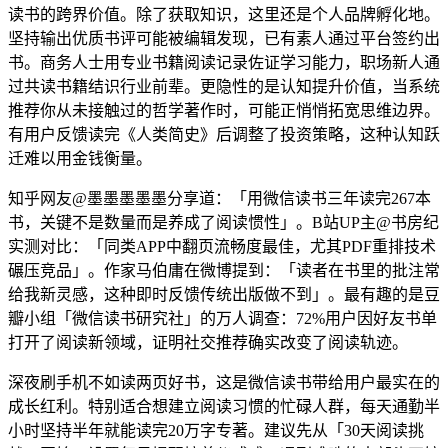
读书的跨界价值。除了获取知识，这里还是个人品牌孵化地。
坚持输出优质书评可能被编辑发现，已有素人通过平台签约出
书。商务人士用专业书籍阅读记录佐证学习能力，职场新人通
过共读书籍结识行业前辈。更隐性的是认知提升价值，当系统
推荐你从未接触过的哲学著作时，可能正悄悄拓宽思维边界。
有用户反馈读完《人类简史》后调整了投资策略，这种认知跃
迁难以用金钱衡量。
知乎网友@墨墨墨墨墨分享道：「用微信读书三年读完267本
书，关键不是数量而是养成了阅读惯性」。B站UP主@书房纪
实测对比：「同类APP中翻页流畅度最佳，尤其PDF重排技术
碾压竞品」。作家马伯庸在微博提到：「读者在书里的批注常
给我新灵感，这种即时反馈传统出版做不到」。最有趣的是豆
瓣小组「微信读书研究社」的万人调查：72%用户因好友书单
打开了阅读新领域，证明社交推荐确实改变了阅读轨迹。
深夜刷手机不如读两页好书，这是微信读书带给用户最实在的
成长红利。特别适合想建立阅读习惯的忙碌人群，每天通勤半
小时坚持半年就能读完20万字专著。建议先从「30天阅读挑