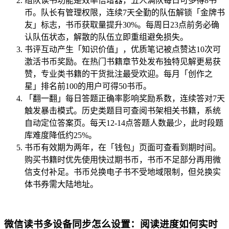
组队读书功能是效率倍增器，五人满队每日可多得8书
币。队长有管理权限，连续7天全勤的队伍解锁「金牌书
友」标志，书币获取量提升30%。每周日23点前务必确
认队伍状态，解散的队伍立即重组避免损失。
书评互动产生「知识价值」，优质笔记被点赞达10次可
激活书币奖励。在热门书籍章节处发布独特见解更易获
赞，专业类书籍的干货批注最受欢迎。每月「创作之
星」排名前100的用户可得50书币。
「翻一翻」每日答题正确率影响奖励系数，连续答对7天
触发暴击模式。历史类题目可查阅书架相关书籍，系统
自动定位答案页。每天12-14点答题人数最少，此时段题
库难度降低约25%。
书币有效期为两年，在「钱包」页面可查看到期时间。
购买书籍时优先使用快过期书币，书币不足部分再用微
信支付补足。书币兑换电子书不受地域限制，但兑换实
体书券需大陆地址。
微信读书多设备同步怎么设置：阅读进度如何实时