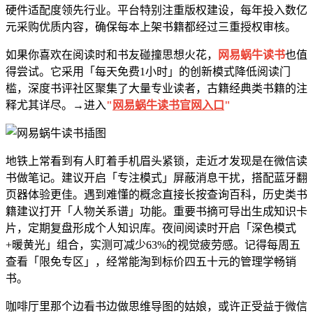
硬件适配度领先行业。平台特别注重版权建设，每年投入数亿
元采购优质内容，确保每本上架书籍都经过三重授权审核。
如果你喜欢在阅读时和书友碰撞思想火花，
网易蜗牛读书
也值
得尝试。它采用「每天免费1小时」的创新模式降低阅读门
槛，深度书评社区聚集了大量专业读者，古籍经典类书籍的注
释尤其详尽。→进入
"
网易蜗牛读书官网入口
"
地铁上常看到有人盯着手机眉头紧锁，走近才发现是在微信读
书做笔记。建议开启「专注模式」屏蔽消息干扰，搭配蓝牙翻
页器体验更佳。遇到难懂的概念直接长按查询百科，历史类书
籍建议打开「人物关系谱」功能。重要书摘可导出生成知识卡
片，定期复盘形成个人知识库。夜间阅读时开启「深色模式
+暖黄光」组合，实测可减少63%的视觉疲劳感。记得每周五
查看「限免专区」，经常能淘到标价四五十元的管理学畅销
书。
咖啡厅里那个边看书边做思维导图的姑娘，或许正受益于微信