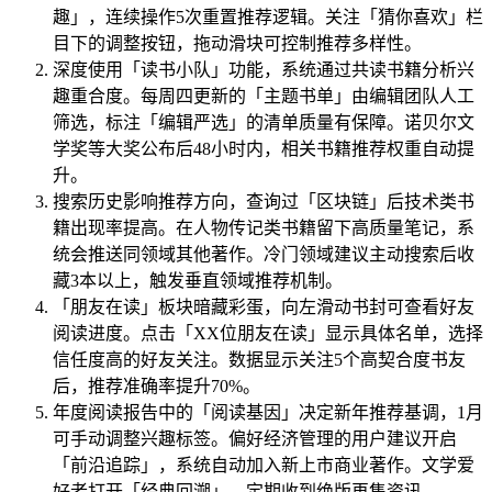
趣」，连续操作5次重置推荐逻辑。关注「猜你喜欢」栏
目下的调整按钮，拖动滑块可控制推荐多样性。
深度使用「读书小队」功能，系统通过共读书籍分析兴
趣重合度。每周四更新的「主题书单」由编辑团队人工
筛选，标注「编辑严选」的清单质量有保障。诺贝尔文
学奖等大奖公布后48小时内，相关书籍推荐权重自动提
升。
搜索历史影响推荐方向，查询过「区块链」后技术类书
籍出现率提高。在人物传记类书籍留下高质量笔记，系
统会推送同领域其他著作。冷门领域建议主动搜索后收
藏3本以上，触发垂直领域推荐机制。
「朋友在读」板块暗藏彩蛋，向左滑动书封可查看好友
阅读进度。点击「XX位朋友在读」显示具体名单，选择
信任度高的好友关注。数据显示关注5个高契合度书友
后，推荐准确率提升70%。
年度阅读报告中的「阅读基因」决定新年推荐基调，1月
可手动调整兴趣标签。偏好经济管理的用户建议开启
「前沿追踪」，系统自动加入新上市商业著作。文学爱
好者打开「经典回溯」，定期收到绝版再售资讯。