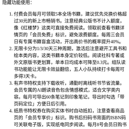
隐藏功能使用：
付费会员每月可领取5本全场书籍，建议优先兑换价格超
过30元的新上市畅销书。注意经典公版书不计入额度，
像《红楼梦》这类可直接免费阅读。领取前查看书籍详
情页的「会员免费」标识，避免浪费额度。每周三会员
日有专属书籍盲盒活动，开出高价书的概率提升40%。
无限卡分为1/3/30天三种周期，激活后注意避开工具书和
绘本类内容，这类书籍本身定价较低。阅读社科专著或
外文原版书更划算，单本日均成本可降至0.3元。组队读
书功能能让无限卡效益翻倍，五人小队持续打卡每周可
多得3天卡。
有声书特权支持下载收听，通勤时离线听书节省流量。
会员专属的AI朗读音色包含情感模式，适合文学类内
容。每月可导出60条笔记到印象笔记，导出时勾选「带
页码定位」方便日后引用。
纸质书特权券在购买实体书时自动抵扣，注意查看商品
页的「会员专享价」标识。购书后扫码书背面的ISBN码
可关联电子版，实现纸电同步阅读。每月8号会员日购书