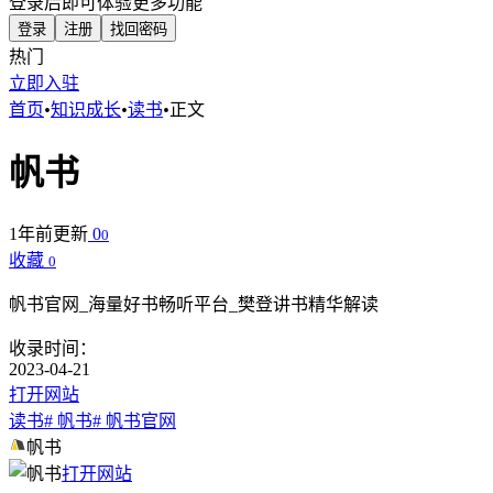
登录后即可体验更多功能
登录
注册
找回密码
热门
立即入驻
首页
•
知识成长
•
读书
•
正文
帆书
1年前更新
0
0
收藏
0
帆书官网_海量好书畅听平台_樊登讲书精华解读
收录时间：
2023-04-21
打开网站
读书
# 帆书
# 帆书官网
帆书
打开网站