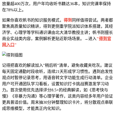
放量超400万次，用户年均收听书籍达36本，知识完课率保持
在78%以上。
如果你喜欢帆书的知识服务模式，
得到
同样值得尝试。两者都
聚焦高质量知识精讲，得到更侧重学院派知识体系搭建，其经
济学、心理学等学科通识课由北大清华教授主讲；帆书则擅长
商业实战类内容，案例解析更贴近职场场景。→进入
"
得到官
网入口
"
记得把喜欢的解读加入"稍后听"清单，避免收藏夹吃灰。建议
每天固定通勤时段收听，连续21天形成学习惯性。遇到启发性
观点时暂停记录思考，用语音转文字功能生成行动清单。企业
用户可开通团队学习看板，设置知识打卡挑战赛激发学习动
力。首次使用优先选择评分8.5+的经典解读，如《思考快与
慢》《非暴力沟通》等心理学著作，这类内容经多年用户验证
更具普适价值。周末抽30分钟整理知识卡片，将分散观点串联
成思维模型，才能真正内化知识。