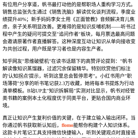
有位用户分享道，帆书最打动他的是帮职场人重构学习方式。
销售总监张先生通过《销售洗脑》解读优化谈判流程，季度业
绩提升40%；新手妈妈李女士用《正面管教》音频解决育儿焦
虑，亲子关系明显改善。更难得的是知识反哺机制——听书过
程中产生的疑问可提交至"追问作者"板块，每月票选最高问题
会邀请原著作者直播解答。这种深度互动让知识从单向接收变
为共创过程，用户既是学习者也是内容生产者。
知乎网友"思维破壁机"在读书话题下的高赞评论提到："帆书
解读像知识蒸馏器，过滤冗余保留精华。特别欣赏他们标注
的'认知拐点'提示，听到这里总会暂停思考"。小红书用户"职
场薄荷"分享的听书笔记获2.3万收藏，她将每本书提炼为行动
清单模板。B站UP主"知识拆解局"实测对比显示，帆书对经管
类书籍的案例本土化程度优于同类平台，更贴合国内商业环
境。
真正让知识产生复利价值的关键，在于建立输入输出闭环。当
你通过帆书获取新认知后，
flomo
能帮你构建个人知识体系。
这款卡片笔记工具支持微信快捷输入，听到关键观点时直接语