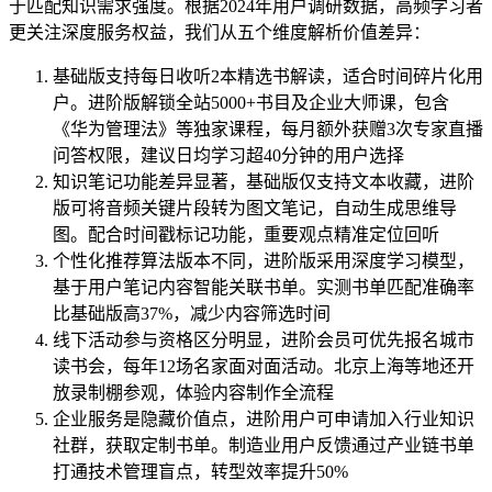
于匹配知识需求强度。根据2024年用户调研数据，高频学习者
更关注深度服务权益，我们从五个维度解析价值差异：
基础版支持每日收听2本精选书解读，适合时间碎片化用
户。进阶版解锁全站5000+书目及企业大师课，包含
《华为管理法》等独家课程，每月额外获赠3次专家直播
问答权限，建议日均学习超40分钟的用户选择
知识笔记功能差异显著，基础版仅支持文本收藏，进阶
版可将音频关键片段转为图文笔记，自动生成思维导
图。配合时间戳标记功能，重要观点精准定位回听
个性化推荐算法版本不同，进阶版采用深度学习模型，
基于用户笔记内容智能关联书单。实测书单匹配准确率
比基础版高37%，减少内容筛选时间
线下活动参与资格区分明显，进阶会员可优先报名城市
读书会，每年12场名家面对面活动。北京上海等地还开
放录制棚参观，体验内容制作全流程
企业服务是隐藏价值点，进阶用户可申请加入行业知识
社群，获取定制书单。制造业用户反馈通过产业链书单
打通技术管理盲点，转型效率提升50%