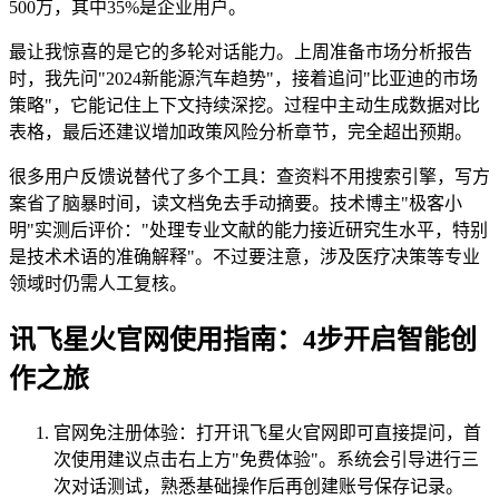
500万，其中35%是企业用户。
最让我惊喜的是它的多轮对话能力。上周准备市场分析报告
时，我先问"2024新能源汽车趋势"，接着追问"比亚迪的市场
策略"，它能记住上下文持续深挖。过程中主动生成数据对比
表格，最后还建议增加政策风险分析章节，完全超出预期。
很多用户反馈说替代了多个工具：查资料不用搜索引擎，写方
案省了脑暴时间，读文档免去手动摘要。技术博主"极客小
明"实测后评价："处理专业文献的能力接近研究生水平，特别
是技术术语的准确解释"。不过要注意，涉及医疗决策等专业
领域时仍需人工复核。
讯飞星火官网使用指南：4步开启智能创
作之旅
官网免注册体验：打开讯飞星火官网即可直接提问，首
次使用建议点击右上方"免费体验"。系统会引导进行三
次对话测试，熟悉基础操作后再创建账号保存记录。