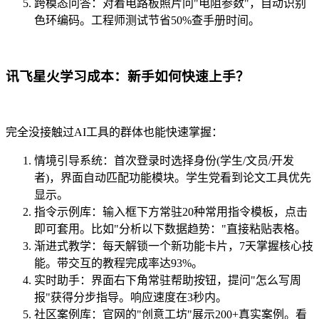
跨模态问答：对着电路板照片问"电阻参数"，自动识别
色环编码。工程师测试节省50%查手册时间。
讯飞星火学习成本：新手如何快速上手？
完全没接触过AI工具的群体也能快速掌握：
情境引导系统：首次登录时选择身份(学生/文员/开发
者)，界面自动匹配功能模块。学生党看到论文工具优先
显示。
指令示例库：输入框下方常驻20种常用指令模板，点击
即可套用。比如"分析以下数据趋势："直接粘贴表格。
渐进式教学：每天解锁一个新功能卡片，7天掌握核心技
能。带交互的教程完成率达93%。
实时助手：界面右下角常驻帮助按钮，提问"怎么写周
报"获得分步指导。响应速度在3秒内。
社区案例库：官网的"创意工坊"展示200+真实案例。看