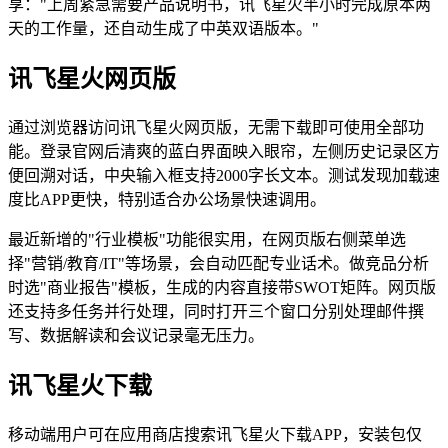
享："上周紧急需要产品说明书，讯飞星火半小时完成原本两
天的工作量，还自动生成了中英双语版本。"
讯飞星火网页版
通过浏览器访问讯飞星火网页版，无需下载即可使用全部功
能。登录官网后清爽的蓝白界面映入眼帘，左侧历史记录区方
便回溯对话，中央输入框支持2000字长文本。测试发现加载速
度比APP更快，特别适合办公场景快速调用。
最近新增的"行业模板"功能很实用，在网页版右侧菜单选
择"营销/教育/IT"等场景，会自动匹配专业话术。做竞品分析
时选"商业报告"模板，生成的内容直接带SWOT矩阵。网页版
还支持多任务并行处理，同时打开三个窗口分别处理邮件撰
写、数据解读和会议记录毫无压力。
讯飞星火下载
移动端用户可在应用商店搜索讯飞星火下载APP，安装包仅