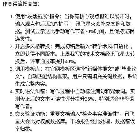
作变得流畅高效：
使用"段落拓展"指令：当你有核心观点但难以展开时，
输入观点句后添加"/扩写"，讯飞星火会补充案例和数
据。测试显示这比手动写作节省70%时间，且保持逻辑
连贯性。
开启多风格转换：完成初稿后输入"转学术风/口语化"，
立即获得不同版本。上周我写的技术文档经讯飞星火转
换后，评审通过率提升40%。
调用模板库：在官网模板区选择"新媒体推文"或"毕业论
文"，自动匹配结构框架。用户只需填充关键数据，系统
生成完整内容。
实时语法纠错：写作过程中自动标注病句和冗余词。实
测修正后的文本可读性评分提升35%，特别适合非母语
写作者。
交叉验证功能：重要文档输入"检查事实准确性"，讯飞
星火会比对权威数据库。市场报告经此处理，数据错误
率归零。