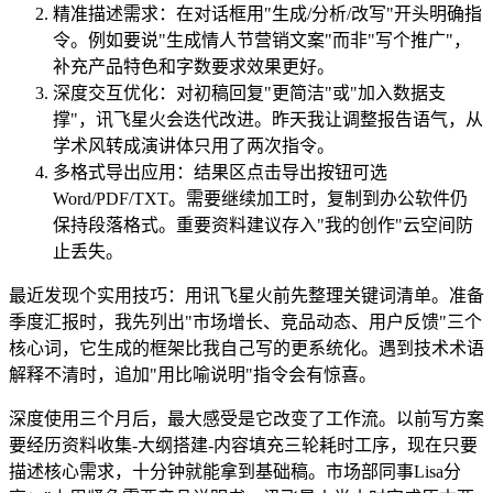
精准描述需求：在对话框用"生成/分析/改写"开头明确指
令。例如要说"生成情人节营销文案"而非"写个推广"，
补充产品特色和字数要求效果更好。
深度交互优化：对初稿回复"更简洁"或"加入数据支
撑"，讯飞星火会迭代改进。昨天我让调整报告语气，从
学术风转成演讲体只用了两次指令。
多格式导出应用：结果区点击导出按钮可选
Word/PDF/TXT。需要继续加工时，复制到办公软件仍
保持段落格式。重要资料建议存入"我的创作"云空间防
止丢失。
最近发现个实用技巧：用讯飞星火前先整理关键词清单。准备
季度汇报时，我先列出"市场增长、竞品动态、用户反馈"三个
核心词，它生成的框架比我自己写的更系统化。遇到技术术语
解释不清时，追加"用比喻说明"指令会有惊喜。
深度使用三个月后，最大感受是它改变了工作流。以前写方案
要经历资料收集-大纲搭建-内容填充三轮耗时工序，现在只要
描述核心需求，十分钟就能拿到基础稿。市场部同事Lisa分