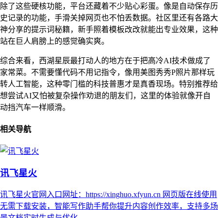
除了这些硬核功能，平台还藏着不少贴心彩蛋。像是自动保存历
史记录的功能，手滑关掉网页也不怕丢数据。社区里还有各路大
神分享的提示词秘籍，新手照着模板改改就能出专业效果，这种
站在巨人肩膀上的感觉确实爽。
综合来看，西湖星辰最打动人的地方在于把高冷AI技术做成了
家常菜。不需要懂代码不用记指令，像用美图秀秀P照片那样玩
转人工智能，这种零门槛的科技普惠才是真香现场。特别推荐给
想尝试AI又怕被复杂操作劝退的朋友们，这里的体验就像开自
动挡汽车一样顺滑。
相关导航
讯飞星火
讯飞星火官网入口网址：https://xinghuo.xfyun.cn 网页版在线使用
无需下载安装，智能写作助手帮你提升内容创作效率，支持多场
景文档实时生成与优化。