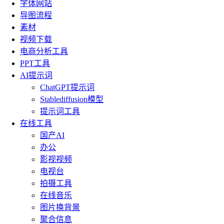
字体网站
导图流程
素材
视频下载
电商分析工具
PPT工具
AI提示词
ChatGPT提示词
Stablediffusion模型
提示词工具
在线工具
国产AI
办公
影视视频
电视台
拍摄工具
在线音乐
图片换背景
聚合信息