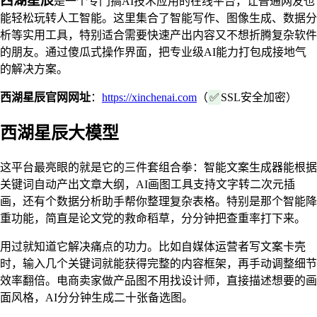
西湖星辰
是一个专门搞AI技术应用的在线平台，让普通网友也
能轻松玩转人工智能。这里集合了智能写作、图像生成、数据分
析等实用工具，特别适合需要快速产出内容又不想折腾复杂软件
的朋友。通过傻瓜式操作界面，把专业级AI能力打包成接地气
的解决方案。
西湖星辰官网网址
：
https://xinchenai.com
（
✅
SSL安全加密）
西湖星辰大模型
这平台最亮眼的就是它的三件套组合拳：智能文案生成器能根据
关键词自动产出文章大纲，AI画图工具支持文字转二次元插
画，还有个数据分析助手帮你整理复杂表格。特别是那个智能降
重功能，简直是论文党的救命稻草，分分钟把查重率打下来。
用过就知道它解决痛点的功力。比如自媒体运营者写文案卡壳
时，输入几个关键词就能获得完整的内容框架，再手动调整细节
效率翻倍。电商卖家做产品图不用找设计师，直接描述想要的画
面风格，AI分分钟生成二十张备选图。