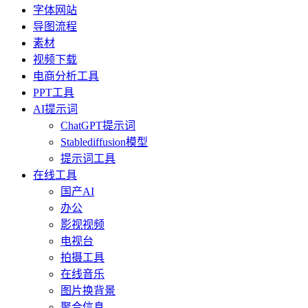
字体网站
导图流程
素材
视频下载
电商分析工具
PPT工具
AI提示词
ChatGPT提示词
Stablediffusion模型
提示词工具
在线工具
国产AI
办公
影视视频
电视台
拍摄工具
在线音乐
图片换背景
聚合信息